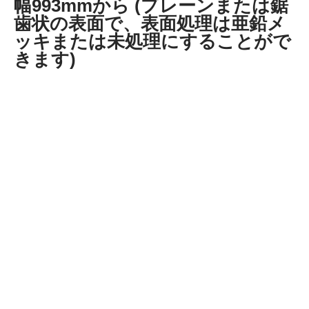
幅993mmから (プレーンまたは鋸
歯状の表面で、表面処理は亜鉛メ
ッキまたは未処理にすることがで
きます)