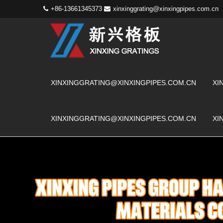
+86-13661345373
xinxinggrating@xinxingpipes.com.cn
XINXINGGRATING@XINXINGPIPES.COM.CN
XI
XINXINGGRATING@XINXINGPIPES.COM.CN
XI