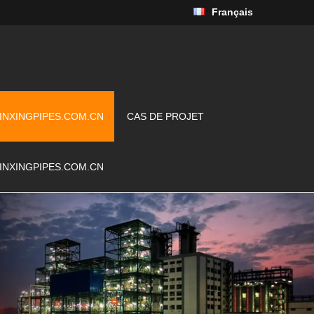
Français
INXINGPIPES.COM.CN
CAS DE PROJET
INXINGPIPES.COM.CN