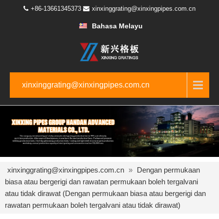
+86-13661345373
xinxinggrating@xinxingpipes.com.cn
Bahasa Melayu
xinxinggrating@xinxingpipes.com.cn
xinxinggrating@xinxingpipes.com.cn
»
Dengan permukaan
biasa atau bergerigi dan rawatan permukaan boleh tergalvani
atau tidak dirawat (Dengan permukaan biasa atau bergerigi dan
rawatan permukaan boleh tergalvani atau tidak dirawat)