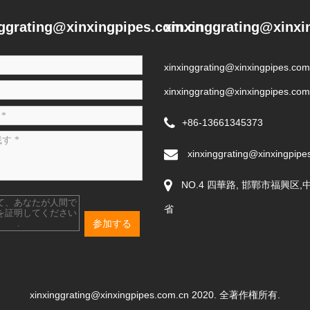
nggrating@xinxingpipes.com.cn
xinxinggrating@xinxi
xinxinggrating@xinxingpipes.com
xinxinggrating@xinxingpipes.com
+86-13661345373
xinxinggrating@xinxingpipe
NO.4 四華路, 邯鄲市福興区
て、あなたが人間で
省
を証明してください
参加する
.
xinxinggrating@xinxingpipes.com.cn 2020. 全著作権所有.