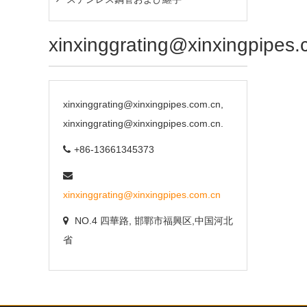
xinxinggrating@xinxingpipes
xinxinggrating@xinxingpipes.com.cn,
xinxinggrating@xinxingpipes.com.cn.
+86-13661345373
xinxinggrating@xinxingpipes.com.cn
NO.4 四華路, 邯鄲市福興区,中国河北
省