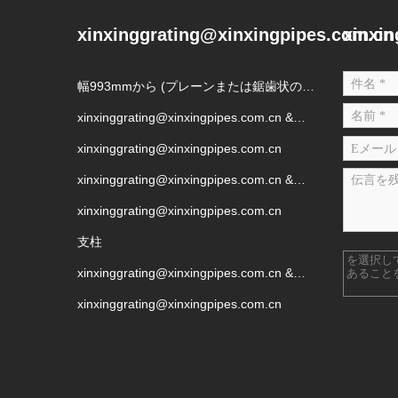
xinxinggrating@xinxingpipes.com.cn
xinxi
幅993mmから (プレーンまたは鋸歯状の表
面で、表面処理は亜鉛メッキまたは未処理
xinxinggrating@xinxingpipes.com.cn &
にすることができます)
xinxinggrating@xinxingpipes.com.cn
xinxinggrating@xinxingpipes.com.cn
xinxinggrating@xinxingpipes.com.cn &
xinxinggrating@xinxingpipes.com.cn
xinxinggrating@xinxingpipes.com.cn
支柱
を選択し
xinxinggrating@xinxingpipes.com.cn &
あること
xinxinggrating@xinxingpipes.com.cn
xinxinggrating@xinxingpipes.com.cn