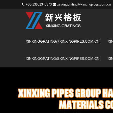
+86-13661345373
xinxinggrating@xinxingpipes.com.cn
XINXINGGRATING@XINXINGPIPES.COM.CN
XI
XINXINGGRATING@XINXINGPIPES.COM.CN
XI