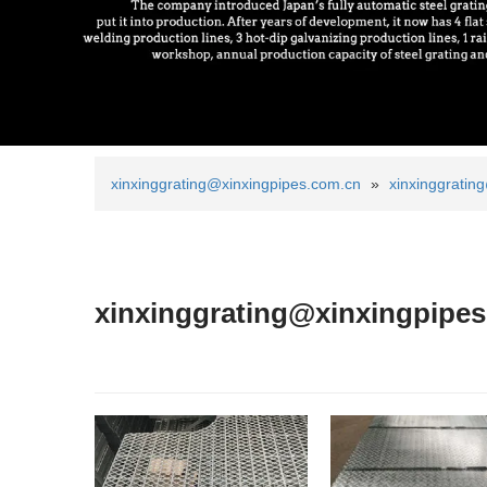
xinxinggrating@xinxingpipes.com.cn
»
xinxinggratin
xinxinggrating@xinxingpipe