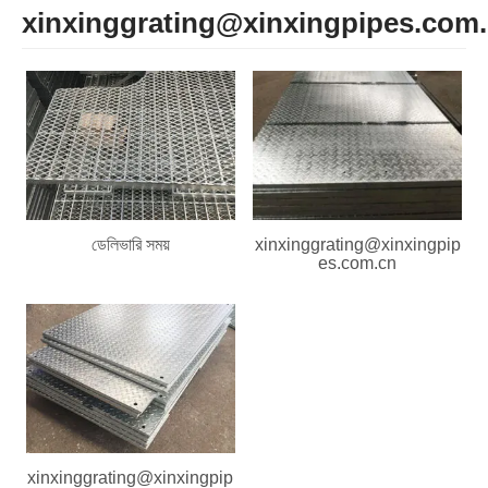
xinxinggrating@xinxingpipes.com
ডেলিভারি সময়
xinxinggrating@xinxingpip
es.com.cn
xinxinggrating@xinxingpip