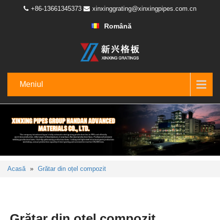
+86-13661345373
xinxinggrating@xinxingpipes.com.cn
Română
Meniul
Acasă
»
Grătar din oțel compozit
Grătar din oțel compozit