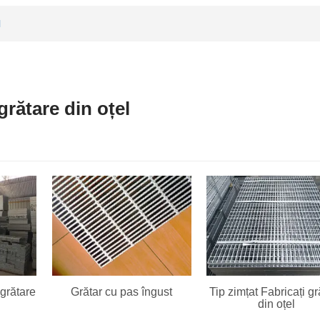
l
grătare din oțel
 grătare
Grătar cu pas îngust
Tip zimțat Fabricați gr
din oțel