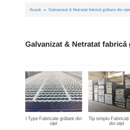
Acasă
»
Galvanizat & Netratat fabrică grătare din oțe
Galvanizat & Netratat fabrică 
I Type Fabricate grătare din
Tip simplu Fabricați
oțel
din oțel