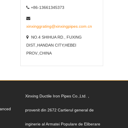
+86-13661345373
xinxinggrating@xinxingpipes.com.cn
NO.4 SHIHUA RD.
,
FUXING
DIST.,HANDAN CITY
,
HEBEI
PROV.,CHINA
Xinxing Ductile Iron Pipes Co.,Ltd.，
vanced
provenit din 2672 Cartierul general de
inginerie al Armatei Populare de Eliberare