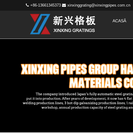
+86-13661345373
xinxinggrating@xinxingpipes.com.cn
ACASĂ