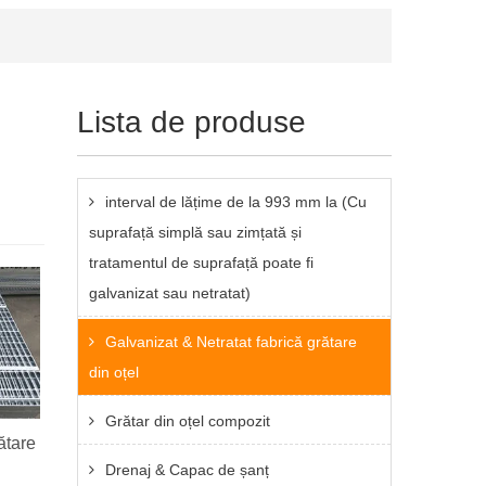
Lista de produse
interval de lățime de la 993 mm la (Cu
suprafață simplă sau zimțată și
tratamentul de suprafață poate fi
galvanizat sau netratat)
Galvanizat & Netratat fabrică grătare
din oțel
Grătar din oțel compozit
ătare
Drenaj & Capac de șanț