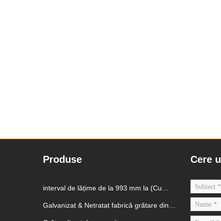
Produse
Cere u
interval de lățime de la 993 mm la (Cu
suprafață simplă sau zimțată și
Galvanizat & Netratat fabrică grătare din