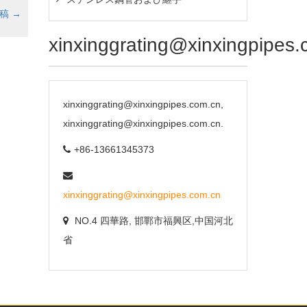
投稿
→
xinxinggrating@xinxingpipes
xinxinggrating@xinxingpipes.com.cn,
xinxinggrating@xinxingpipes.com.cn.
+86-13661345373
xinxinggrating@xinxingpipes.com.cn
NO.4 四華路, 邯鄲市福興区,中国河北
省