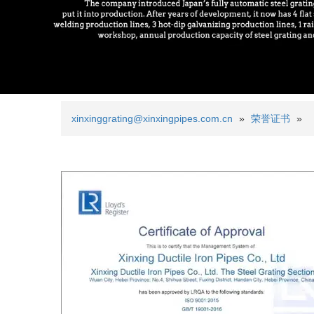
xinxinggrating@xinxingpipes.com.cn
»
荣誉证书
»