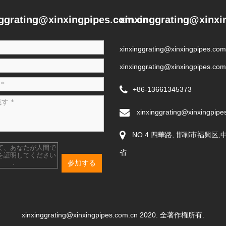
nggrating@xinxingpipes.com.cn
xinxinggrating@xinxi
xinxinggrating@xinxingpipes.com
xinxinggrating@xinxingpipes.com
+86-13661345373
xinxinggrating@xinxingpipe
NO.4 四華路, 邯鄲市福興区
て、あなたが人間で
省
を証明してください
参加する
.
xinxinggrating@xinxingpipes.com.cn 2020. 全著作権所有.