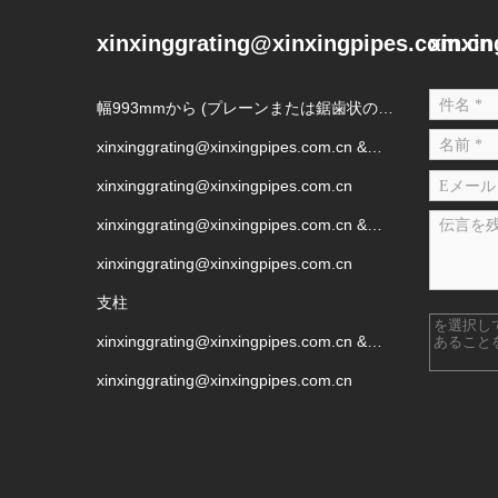
xinxinggrating@xinxingpipes.com.cn
xinxi
幅993mmから (プレーンまたは鋸歯状の表
面で、表面処理は亜鉛メッキまたは未処理
xinxinggrating@xinxingpipes.com.cn &
にすることができます)
xinxinggrating@xinxingpipes.com.cn
xinxinggrating@xinxingpipes.com.cn
xinxinggrating@xinxingpipes.com.cn &
xinxinggrating@xinxingpipes.com.cn
xinxinggrating@xinxingpipes.com.cn
支柱
を選択し
xinxinggrating@xinxingpipes.com.cn &
あること
xinxinggrating@xinxingpipes.com.cn
xinxinggrating@xinxingpipes.com.cn