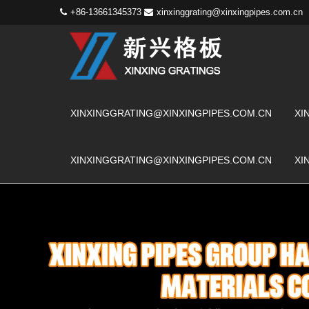
+86-13661345373
xinxinggrating@xinxingpipes.com.cn
XINXINGGRATING@XINXINGPIPES.COM.CN
XI
XINXINGGRATING@XINXINGPIPES.COM.CN
XI