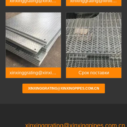
xinxinggrating@xinxing
xinxinggrating@xinxing
pipes.com.cn、
pipes.com.cn
xinxinggrating@xinxing
pipes.com.cn
xinxinggrating@xinxing
Срок поставки
pipes.com.cn
XINXINGGRATING@XINXINGPIPES.COM.CN
xinxinggrating@xinxingpipes.com.cn