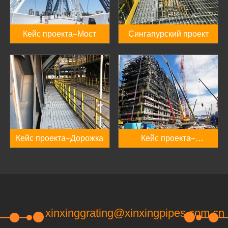
Кейс проекта–Мост
Сингапурский проект
Кейс проекта–Дорожка
Кейс проекта–
Заводская платформа
xinxinggrating@xinxingpipes.com.cn