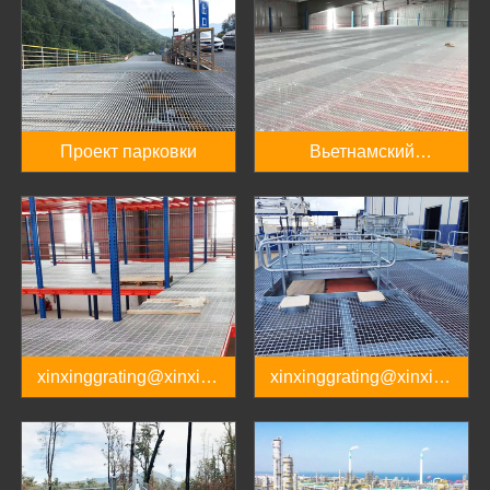
Проект парковки
Вьетнамский
шельфовый проект
xinxinggrating@xinxing
xinxinggrating@xinxing
pipes.com.cn
pipes.com.cn