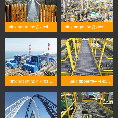
xinxinggrating@xinxing
xinxinggrating@xinxing
pipes.com.cn
pipes.com.cn
xinxinggrating@xinxing
Кейс проекта–Кейс
pipes.com.cn
проекта