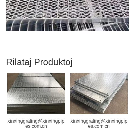
Rilataj Produktoj
xinxinggrating@xinxingpip
xinxinggrating@xinxingpip
es.com.cn
es.com.cn