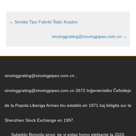
←
Sentita Tipo Fabriki Ŝtalo Kradon
xinxinggrating@xinxingpipes.com.cn
→
xinxinggrating@xinxingpipes.com.cn，
xinxinggrating@xinxingpipes.com.cn 2672 Inĝenieristiko Ĉefsidejo
de la Popola Liberiga Armeo kiu establis en 1971 kaj listigita sur la
Shenzhen Stock Exchange en 1997.
Subjekto Bonvolu pruvi, ke vi estas homo elektante la 2020.