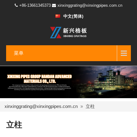
+86-13661345373
xinxinggrating@xinxingpipes.com.cn
中文(简体)
菜单
xinxinggrating@xinxingpipes.com.cn
»
立柱
立柱