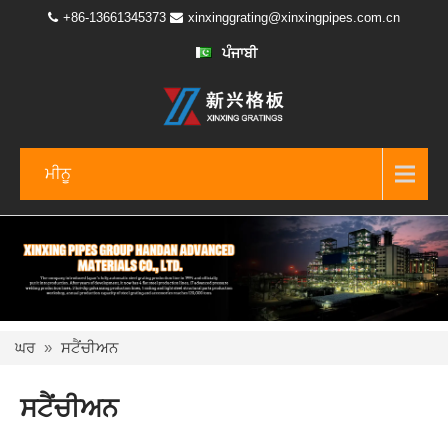
+86-13661345373
xinxinggrating@xinxingpipes.com.cn
ਪੰਜਾਬੀ
ਮੀਨੂ
ਘਰ
»
ਸਟੈਂਚੀਅਨ
ਸਟੈਂਚੀਅਨ