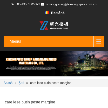
+86-13661345373
xinxinggrating@xinxingpipes.com.cn
Română
Meniul
Acasă
»
Știri
»
care iese putin peste margine
care iese putin peste margine