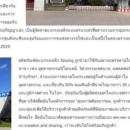
เดียวกัน,
D และการ
การยอมรับ
่หลังปริญญาเอก. เป็นผู้จัดหาตะแกรงเหล็กแบบครบวงจรที่ผสานรวมจากอุปกร
รชุบสังกะสีแบบจุ่มร้อนและการขนส่งทางรถไฟและเป็นหนึ่งในหน่วยร่างหลั
-2019.
ผลิตภัณฑ์ตะแกรงเหล็ก Xinxing ถูกนำมาใช้กันอย่างแพร่หลาย
สาขา เช่น อุตสาหกรรมปิโตรเคมี, วิศวกรรมเทศบาล, แพลตฟอร
บำรุงรักษา. ส่วนแบ่งการตลาดในประเทศอยู่ในตำแหน่งผู้นำใน
อุตสาหกรรม, และเกี่ยวกับ 30% ของสินค้าที่ขายไปมากกว่า 30
และภูมิภาคต่างๆ ในโลก . ปัจจุบันเป็นผู้ผลิตส่งออกในประเทศร
ที่สุด บริษัทยึดมั่นในหลักการของ "คุณภาพต้องมาก่อน, ลูกค้ารา
และทุ่มเทเพื่อให้บริการลูกค้าด้วยผลิตภัณฑ์ที่มีคุณภาพและบริการ
พึงพอใจ. ยึดมั่นในแนวคิดคุณค่าของความร่วมมือแบบ win-win 
co-creation and sharing, เราจะเติบโตไปพร้อมกับลูกค้า.