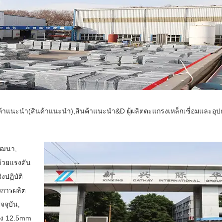
าแนะนำ(สินค้าแนะนำ),สินค้าแนะนำ&D ผู้ผลิตตะแกรงเหล็กเชื่อมและอุป
ัฒนา,
ด้วยแรงดัน
งปฏิบัติ
งการผลิต
จจุบัน,
าง 12.5mm