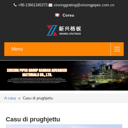
+86-13661345373
xinxinggrating@xinxingpipes.com.cn
Corsu
Menu
A casa
»
Casu di prughjettu
Casu di prughjettu