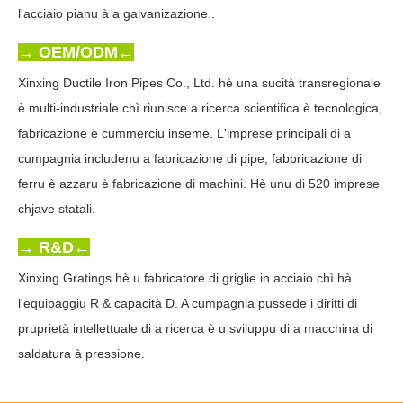
l'acciaio pianu à a galvanizazione..
→ OEM/ODM←
Xinxing Ductile Iron Pipes Co., Ltd. hè una sucità transregionale
è multi-industriale chì riunisce a ricerca scientifica è tecnologica,
fabricazione è cummerciu inseme. L'imprese principali di a
cumpagnia includenu a fabricazione di pipe, fabbricazione di
ferru è azzaru è fabricazione di machini. Hè unu di 520 imprese
chjave statali.
→ R&D←
Xinxing Gratings hè u fabricatore di griglie in acciaio chì hà
l'equipaggiu R & capacità D. A cumpagnia pussede i diritti di
pruprietà intellettuale di a ricerca è u sviluppu di a macchina di
saldatura à pressione.