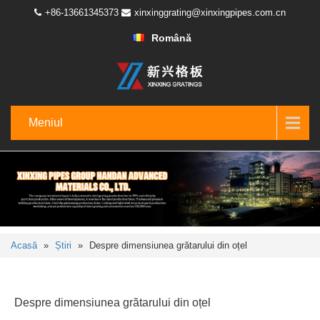
+86-13661345373
xinxinggrating@xinxingpipes.com.cn
Română
Meniul
Acasă
»
Știri
»
Despre dimensiunea grătarului din oțel
Despre dimensiunea grătarului din oțel