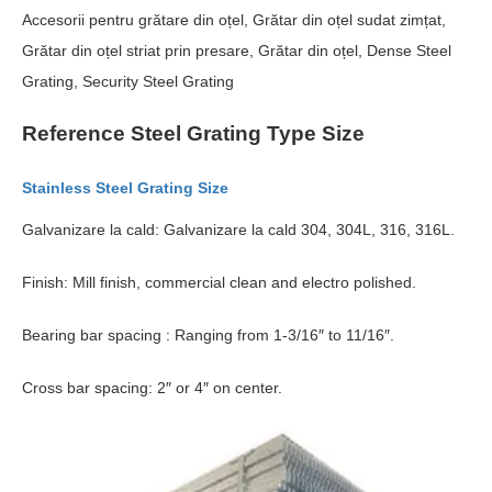
Accesorii pentru grătare din oțel, Grătar din oțel sudat zimțat,
Grătar din oțel striat prin presare, Grătar din oțel,
Dense Steel
Grating
,
Security Steel Grating
Reference Steel Grating Type
Size
Stainless Steel Grating Size
Galvanizare la cald: Galvanizare la cald 304, 304
L
, 316, 316
L
.
Finish
:
Mill finish
,
commercial clean and electro polished
.
Bearing bar spacing
:
Ranging from 1-3/16″ to 11/16″
.
Cross bar spacing
: 2
″ or 4″ on center
.