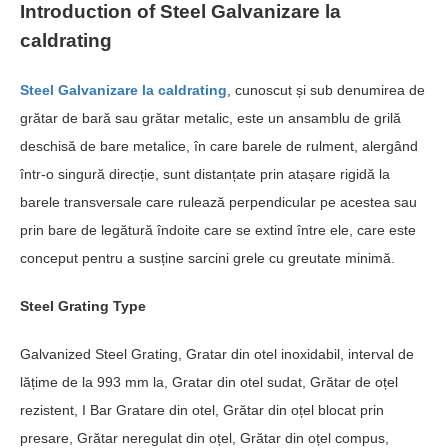
Introduction of
S
teel
Galvanizare la
cald
rating
Steel
Galvanizare la cald
rating
, cunoscut și sub denumirea de
grătar de bară sau grătar metalic, este un ansamblu de grilă
deschisă de bare metalice, în care barele de rulment, alergând
într-o singură direcție, sunt distanțate prin atașare rigidă la
barele transversale care rulează perpendicular pe acestea sau
prin bare de legătură îndoite care se extind între ele, care este
conceput pentru a susține sarcini grele cu greutate minimă.
Steel Grating Type
Galvanized Steel Grating
, Gratar din otel inoxidabil, interval de
lățime de la 993 mm la, Gratar din otel sudat, Grătar de oțel
rezistent, I Bar Gratare din otel, Grătar din oțel blocat prin
presare, Grătar neregulat din oțel, Grătar din oțel compus,