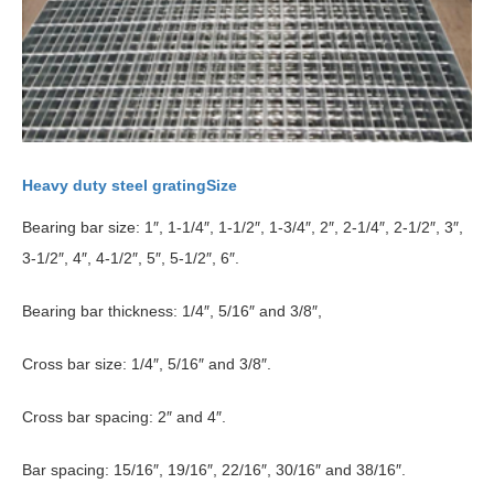
Heavy duty steel grating
Size
Bearing bar size
: 1
″
, 1-1/4
″
, 1-1/2
″
, 1-3/4
″
, 2
″
, 2-1/4
″
, 2-1/2
″
, 3
″
,
3-1/2
″
, 4
″
, 4-1/2
″
, 5
″
, 5-1/2
″
, 6
″
.
Bearing bar thickness
: 1/4
″
, 5/16
″ and 3/8″
,
Cross bar size
: 1/4
″
, 5/16
″ and 3/8″
.
Cross bar spacing
: 2
″ and 4″
.
Bar spacing
: 15/16
″
, 19/16
″
, 22/16
″
, 30/16
″ and 38/16″
.