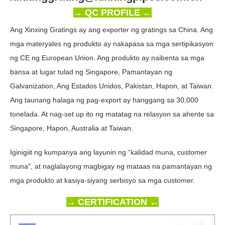
→ QC PROFILE ←
Ang Xinxing Gratings ay ang exporter ng gratings sa China. Ang
mga materyales ng produkto ay nakapasa sa mga sertipikasyon
ng CE ng European Union. Ang produkto ay naibenta sa mga
bansa at lugar tulad ng Singapore, Pamantayan ng
Galvanization, Ang Estados Unidos, Pakistan, Hapon, at Taiwan.
Ang taunang halaga ng pag-export ay hanggang sa 30,000
tonelada. At nag-set up ito ng matatag na relasyon sa ahente sa
Singapore, Hapon, Australia at Taiwan.
Iginigiit ng kumpanya ang layunin ng “kalidad muna, customer
muna", at naglalayong magbigay ng mataas na pamantayan ng
mga produkto at kasiya-siyang serbisyo sa mga customer.
→ CERTIFICATION ←